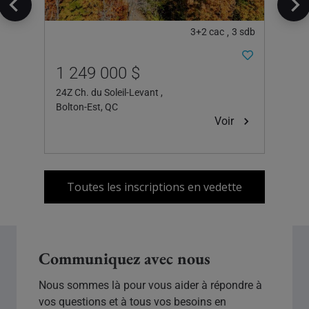
3+2
cac
3
sdb
,
1 249 000 $
219
24Z Ch. du Soleil-Levant ,
200 Ru
int-
Bolton-Est, QC
Danvill
Voir
oir
Toutes les inscriptions en vedette
Communiquez avec nous
Nous sommes là pour vous aider à répondre à
vos questions et à tous vos besoins en